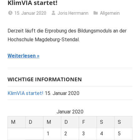
KlimVIA startet!
15. Januar 2020
Joris Herrmann
Allgemein
Derzeit läuft die Erprobung des Bildungsmoduls an der
Hochschule Magdeburg-Stendal.
Weiterlesen
WICHTIGE INFORMATIONEN
KlimVIA startet!
15. Januar 2020
Januar 2020
M
D
M
D
F
S
S
1
2
3
4
5